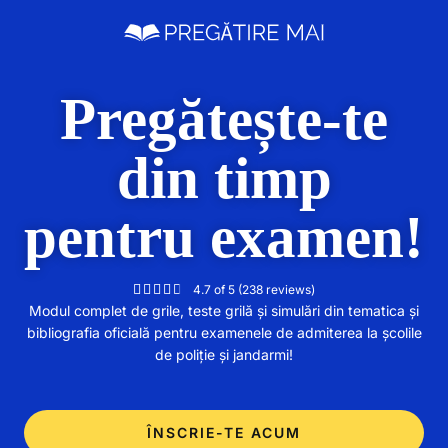
Pregătește-te
din timp
pentru examen!
4.7 of 5 (238 reviews)





Modul complet de grile, teste grilă și simulări din tematica și
bibliografia oficială pentru examenele de admiterea la școlile
de poliție și jandarmi!
ÎNSCRIE-TE ACUM