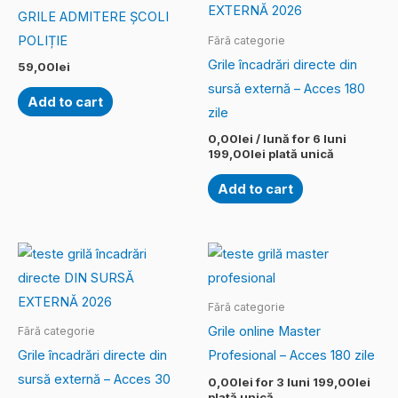
GRILE ADMITERE ȘCOLI
POLIȚIE
Fără categorie
Grile încadrări directe din
59,00
lei
sursă externă – Acces 180
Add to cart
zile
0,00
lei
/ lună for 6 luni
199,00
lei
plată unică
Add to cart
Fără categorie
Grile online Master
Fără categorie
Grile încadrări directe din
Profesional – Acces 180 zile
sursă externă – Acces 30
0,00
lei
for 3 luni
199,00
lei
plată unică