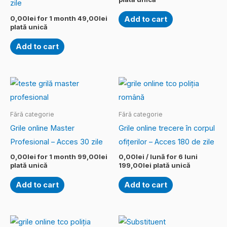
zile
0,00
lei
for 1 month
49,00
lei
Add to cart
plată unică
Add to cart
Fără categorie
Fără categorie
Grile online Master
Grile online trecere în corpul
Profesional – Acces 30 zile
ofițerilor – Acces 180 de zile
0,00
lei
for 1 month
99,00
lei
0,00
lei
/ lună for 6 luni
plată unică
199,00
lei
plată unică
Add to cart
Add to cart