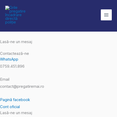
Skip
to
content
Lasă-ne un mesaj
Contactează-ne
WhatsApp
0759.451.896
Email
contact@pregatiremai.ro
Pagină facebook
Cont oficial
Lasă-ne un mesaj