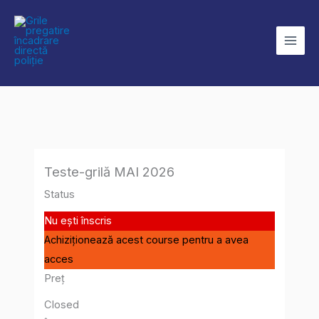
Skip
to
content
Teste-grilă MAI 2026
Status
Nu ești înscris
Achiziționează acest course pentru a avea
acces
Preț
Closed