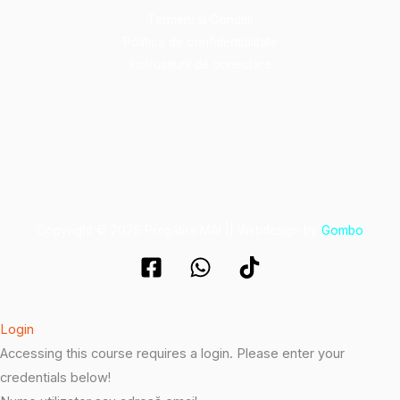
Termeni și Condiții
Politica de confidențialitate
Instrucțiuni de conectare
Copyright © 2026 Pregătire MAI || Webdesign by
Gombo
Login
Accessing this course requires a login. Please enter your
credentials below!