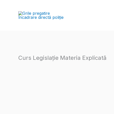
Skip
to
Acasă
content
Curs Legislație Materia Explicată