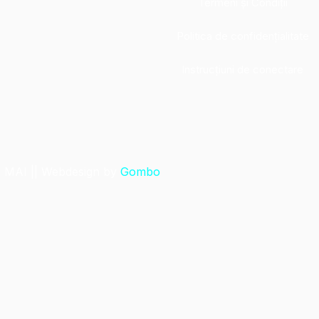
Termeni și Condiții
Politica de confidențialitate
Instrucțiuni de conectare
e MAI || Webdesign by
Gombo