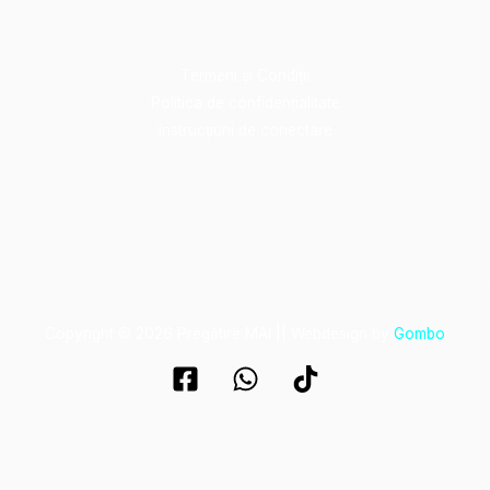
Termeni și Condiții
Politica de confidențialitate
Instrucțiuni de conectare
Copyright © 2026 Pregătire MAI || Webdesign by
Gombo