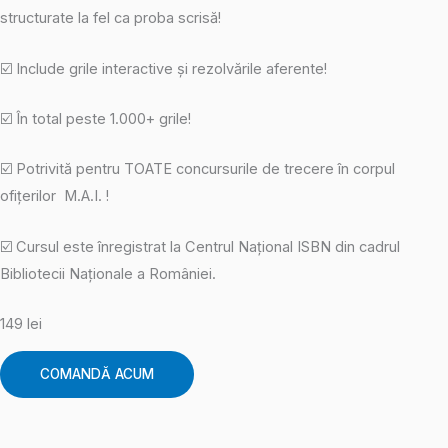
structurate la fel ca proba scrisă!
☑️ Include grile interactive și rezolvările aferente!
☑️ În total peste 1.000+ grile!
☑️ Potrivită pentru TOATE concursurile de trecere în corpul
ofițerilor M.A.I. !
☑️ Cursul este înregistrat la Centrul Național ISBN din cadrul
Bibliotecii Naționale a României.
149 lei
COMANDĂ ACUM