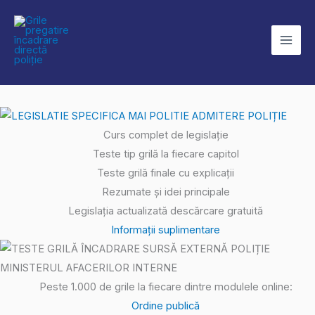
Skip
to
content
Curs complet de legislație
Teste tip grilă la fiecare capitol
Teste grilă finale cu explicații
Rezumate și idei principale
Legislația actualizată descărcare gratuită
Informații suplimentare
Peste 1.000 de grile la fiecare dintre modulele online:
Ordine publică