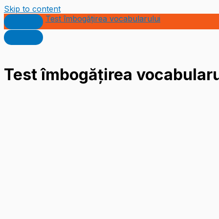
Skip to content
Test îmbogățirea vocabularului
Test îmbogățirea vocabularu