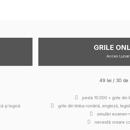
GRILE ON
Acces Lunar
49 lei / 30 de 
peste 10.000 + grile din 
că și logică
grile din limba română, engleză, legisl
simulări examen n
necesită creare co