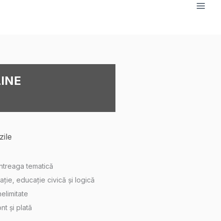
LINE
zile
întreaga tematică
ație, educație civică și logică
elimitate
nt și plată