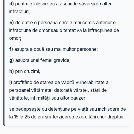
d)
pentru a înlesni sau a ascunde săvârșirea altei
infracțiuni;
e)
de către o persoană care a mai comis anterior o
infracțiune de omor sau o tentativă la infracțiunea de
omor;
f)
asupra a două sau mai multor persoane;
g)
asupra unei femei gravide;
h)
prin cruzimi;
i)
profitând de starea de vădită vulnerabilitate a
persoanei vătămate, datorată vârstei, stării de
sănătate, infirmității sau altor cauze;
se pedepsește cu detențiune pe viață sau închisoare de
la 15 la 25 de ani și interzicerea exercitării unor drepturi.