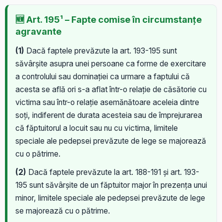
🆕 Art. 195¹ – Fapte comise în circumstanțe
agravante
(1)
Dacă faptele prevăzute la art. 193-195 sunt
săvârșite asupra unei persoane ca forme de exercitare
a controlului sau dominației ca urmare a faptului că
acesta se află ori s-a aflat într-o relație de căsătorie cu
victima sau într-o relație asemănătoare aceleia dintre
soți, indiferent de durata acesteia sau de împrejurarea
că făptuitorul a locuit sau nu cu victima, limitele
speciale ale pedepsei prevăzute de lege se majorează
cu o pătrime.
(2)
Dacă faptele prevăzute la art. 188-191 și art. 193-
195 sunt săvârșite de un făptuitor major în prezența unui
minor, limitele speciale ale pedepsei prevăzute de lege
se majorează cu o pătrime.