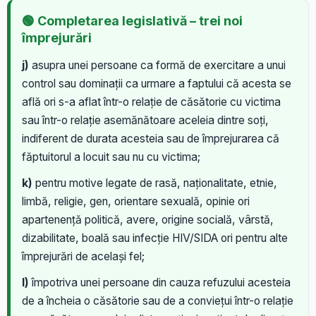
🟢 Completarea legislativă – trei noi
împrejurări
j)
asupra unei persoane ca formă de exercitare a unui
control sau dominații ca urmare a faptului că acesta se
află ori s-a aflat într-o relație de căsătorie cu victima
sau într-o relație asemănătoare aceleia dintre soți,
indiferent de durata acesteia sau de împrejurarea că
făptuitorul a locuit sau nu cu victima;
k)
pentru motive legate de rasă, naționalitate, etnie,
limbă, religie, gen, orientare sexuală, opinie ori
apartenență politică, avere, origine socială, vârstă,
dizabilitate, boală sau infecție HIV/SIDA ori pentru alte
împrejurări de același fel;
l)
împotriva unei persoane din cauza refuzului acesteia
de a încheia o căsătorie sau de a conviețui într-o relație