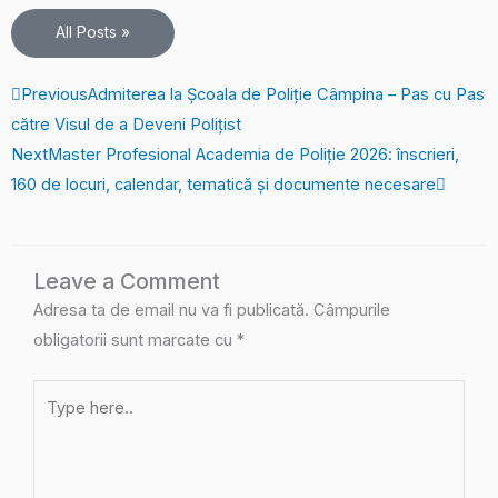
All Posts »
Prev
Next
Previous
Admiterea la Școala de Poliție Câmpina – Pas cu Pas
către Visul de a Deveni Polițist
Next
Master Profesional Academia de Poliție 2026: înscrieri,
160 de locuri, calendar, tematică și documente necesare
Leave a Comment
Adresa ta de email nu va fi publicată.
Câmpurile
obligatorii sunt marcate cu
*
Type
here..