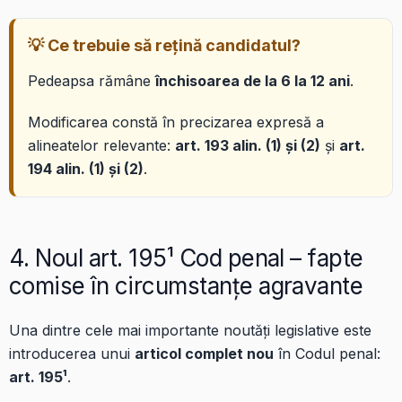
💡 Ce trebuie să rețină candidatul?
Pedeapsa rămâne
închisoarea de la 6 la 12 ani
.
Modificarea constă în precizarea expresă a
alineatelor relevante:
art. 193 alin. (1) și (2)
și
art.
194 alin. (1) și (2)
.
4. Noul art. 195¹ Cod penal – fapte
comise în circumstanțe agravante
Una dintre cele mai importante noutăți legislative este
introducerea unui
articol complet nou
în Codul penal:
art. 195¹
.