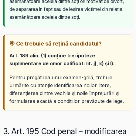
asemănătoare aceleia dintre soți ori motivat de divorț,
de separarea în fapt sau de ieșirea victimei din relația
asemănătoare aceleia dintre soți.
🎯 Ce trebuie să rețină candidatul?
Art. 189 alin. (1) conține trei ipoteze
suplimentare de omor calificat: lit. j), k) și l).
Pentru pregătirea unui examen-grilă, trebuie
urmărite cu atenție identificarea noilor litere,
diferențierea dintre vechile și noile împrejurări și
formularea exactă a condițiilor prevăzute de lege.
3. Art. 195 Cod penal – modificarea