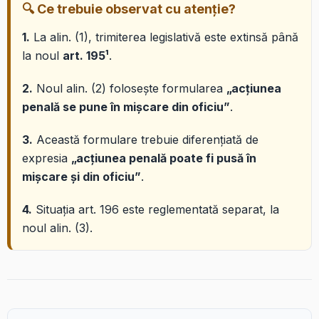
🔍 Ce trebuie observat cu atenție?
1.
La alin. (1), trimiterea legislativă este extinsă până
la noul
art. 195¹
.
2.
Noul alin. (2) folosește formularea
„acțiunea
penală se pune în mișcare din oficiu”
.
3.
Această formulare trebuie diferențiată de
expresia
„acțiunea penală poate fi pusă în
mișcare și din oficiu”
.
4.
Situația art. 196 este reglementată separat, la
noul alin. (3).