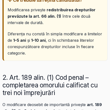
💡 Ce trebuie să rețină candidatul?
Modificarea privește
redistribuirea drepturilor
prevăzute la art. 66 alin. (1)
între cele două
intervale de durată.
Diferența nu constă în simpla modificare a limitelor
de
1–5 ani
și
1–10 ani
, ci în schimbarea literelor
corespunzătoare drepturilor incluse în fiecare
categorie.
2. Art. 189 alin. (1) Cod penal –
completarea omorului calificat cu
trei noi împrejurări
O modificare deosebit de importantă privește
art. 189