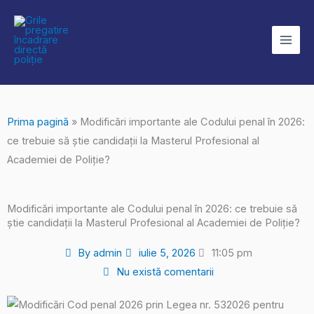
Skip
to
content
Prima pagină
»
Modificări importante ale Codului penal în 2026:
ce trebuie să știe candidații la Masterul Profesional al
Academiei de Poliție?
Modificări importante ale Codului penal în 2026: ce trebuie să
știe candidații la Masterul Profesional al Academiei de Poliție?
By
admin
iulie 5, 2026
11:05 pm
Nu există comentarii