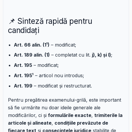
📌 Sinteză rapidă pentru
candidați
Art. 66 alin. (1¹)
– modificat;
Art. 189 alin. (1)
– completat cu lit.
j), k) și l)
;
Art. 195
– modificat;
Art. 195¹
– articol nou introdus;
Art. 199
– modificat și restructurat.
Pentru pregătirea examenului-grilă, este important
să fie urmărite nu doar ideile generale ale
modificărilor, ci și
formulările exacte
,
trimiterile la
articole și alineate
,
condițiile prevăzute de
fiecare text
și
consecințele juridice
stabilite de