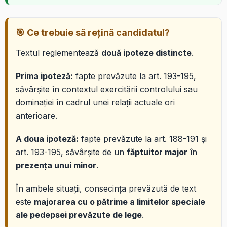
🎯 Ce trebuie să rețină candidatul?
Textul reglementează
două ipoteze distincte
.
Prima ipoteză:
fapte prevăzute la art. 193-195,
săvârșite în contextul exercitării controlului sau
dominației în cadrul unei relații actuale ori
anterioare.
A doua ipoteză:
fapte prevăzute la art. 188-191 și
art. 193-195, săvârșite de un
făptuitor major
în
prezența unui minor
.
În ambele situații, consecința prevăzută de text
este
majorarea cu o pătrime a limitelor speciale
ale pedepsei prevăzute de lege
.