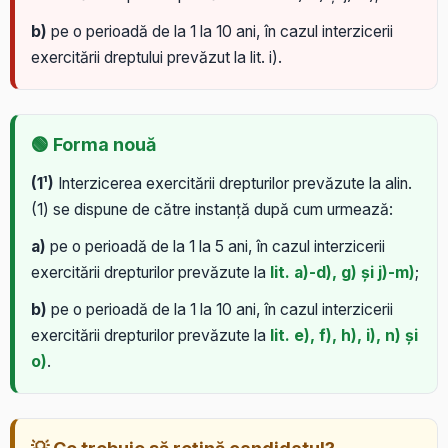
b)
pe o perioadă de la 1 la 10 ani, în cazul interzicerii
exercitării dreptului prevăzut la lit. i).
🟢 Forma nouă
(1¹)
Interzicerea exercitării drepturilor prevăzute la alin.
(1) se dispune de către instanță după cum urmează:
a)
pe o perioadă de la 1 la 5 ani, în cazul interzicerii
exercitării drepturilor prevăzute la
lit. a)-d), g) și j)-m)
;
b)
pe o perioadă de la 1 la 10 ani, în cazul interzicerii
exercitării drepturilor prevăzute la
lit. e), f), h), i), n) și
o)
.