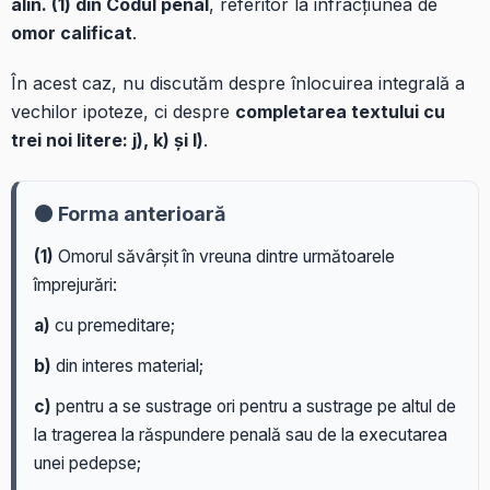
alin. (1) din Codul penal
, referitor la infracțiunea de
omor calificat
.
În acest caz, nu discutăm despre înlocuirea integrală a
vechilor ipoteze, ci despre
completarea textului cu
trei noi litere: j), k) și l)
.
⚫ Forma anterioară
(1)
Omorul săvârșit în vreuna dintre următoarele
împrejurări:
a)
cu premeditare;
b)
din interes material;
c)
pentru a se sustrage ori pentru a sustrage pe altul de
la tragerea la răspundere penală sau de la executarea
unei pedepse;