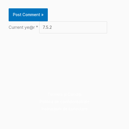
Current ye@r
*
Termeni și Condiții
Politica de confidențialitate
Instrucțiuni de conectare